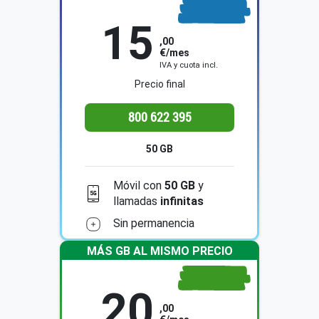
15
GB
50
,00
€/mes
IVA y cuota incl.
Precio final
800 622 395
50 GB
Móvil con
50 GB
y
llamadas
infinitas
Sin permanencia
MÁS GB AL MISMO PRECIO
20
GB
100
,00