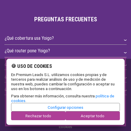
PREGUNTAS FRECUENTES
¿Qué cobertura usa Yoigo?
¿Qué router pone Yoigo?
¿Cómo aumentar la señal wifi?
🍪 USO DE COOKIES
En Premium Leads S.L. utilizamos cookies propias y de
¿Qué fibra usa Yoigo?
terceros para realizar análisis de uso y de medición de
nuestra web, puedes cambiar la configuración o aceptar su
¿Cómo saber si mi teléfono es libre?
uso en los botones a continuación.
Para obtener más información, consulta nuestra
política de
cookies
.
Configurar opciones
Rechazar todo
Aceptar todo
2026
Yoigo Fibra
|
Aviso legal
|
Politica de privacidad
|
Politica de
cookies