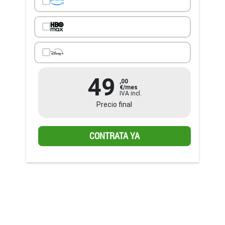
49
,00
€/mes
IVA incl.
Precio final
CONTRATA YA