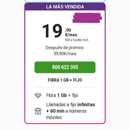
LA MÁS VENDIDA
19
Gb
1
,90
€/mes
IVA y cuota incl.
Después de promos:
39,90€/mes
800 622 395
FIBRA 1 GB + FIJO
Fibra
1 Gb
+ fijo
Llamadas a fijo
infinitas
+ 60 min
a números
móviles