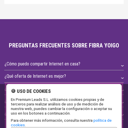
PREGUNTAS FRECUENTES SOBRE FIBRA YOIGO
¿Cómo puedo compartir Internet en casa?
¿Qué oferta de Internet es mejor?
¿Cuál es la mejor oferta de fibra Yoigo?
🍪 USO DE COOKIES
En Premium Leads S.L. utilizamos cookies propias y de
¿Cómo compartir Internet desde el móvil?
terceros para realizar análisis de uso y de medición de
nuestra web, puedes cambiar la configuración o aceptar su
¿Qué Internet contratar para casa?
uso en los botones a continuación.
Para obtener más información, consulta nuestra
política de
cookies
.